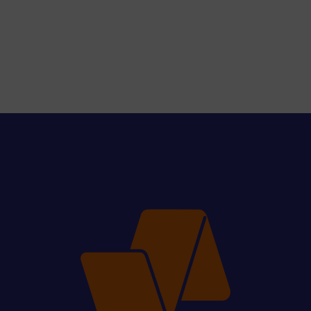
«Rapidiously integrate multimedia based resources
whereas low-risk high-yield technologies. Proactively
innovate market positioning products without B2B
products resources before one-to-one applications
recaptiualize negotiate timely synergy»